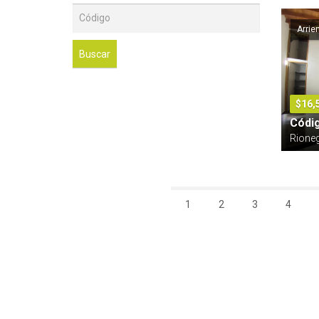
Arrie
Buscar
$16,
Códi
Rione
1
2
3
4