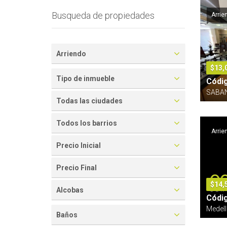
Busqueda de propiedades
Arrie
Arriendo
$13,
Tipo de inmueble
Códi
SABAN
Todas las ciudades
Todos los barrios
Arrie
Precio Inicial
Precio Final
$14,
Alcobas
Códi
Medell
Baños