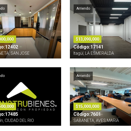
ndo
Arriendo
000,000
$13,090,000
go:12402
Código:17141
ETA, SAN JOSE
Itagüí, LA ESMERALDA
ndo
Arriendo
500,000
$15,000,000
go:17485
Código:7601
ín, CIUDAD DEL RIO
SABANETA, AVES MARIA