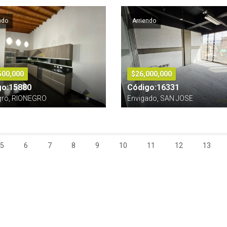
ndo
Arriendo
500,000
$26,000,000
go:15880
Código:16331
gro, RIONEGRO
Envigado, SAN JOSE
5
6
7
8
9
10
11
12
13