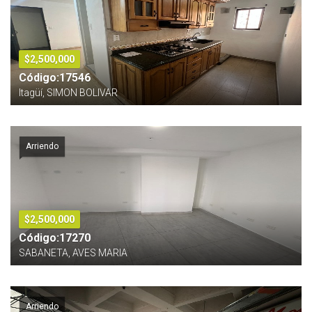
$2,500,000
Código:17546
Itagüí, SIMON BOLIVAR
Arriendo
$2,500,000
Código:17270
SABANETA, AVES MARIA
Arriendo