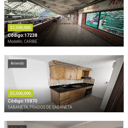
$2,500,000
Código:17238
Medellín, CARIBE
Arriendo
$2,500,000
Código:15870
SABANETA, PRADOS DE SABANETA