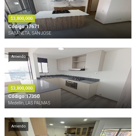
$3,800,000
Código:17671
SABANETA, SAN JOSE
Arriendo
$3,800,000
Código:17350
Medellín, LAS PALMAS
Arriendo