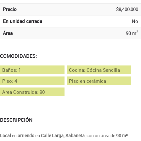
Precio
$8,400,000
En unidad cerrada
No
2
Área
90 m
COMODIDADES:
Baños: 1
Cocina: Cócina Sencilla
Piso: 4
Piso en cerámica
Area Construida: 90
DESCRIPCIÓN
Local
en
arriendo
en
Calle Larga, Sabaneta
, con un área de
90 m²
.